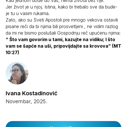
Kad jednom dođe do vas, nema života bez nje.
Jer život je u njoj. Istina, kako bi trebalo sve da bude-
je tu u vasim rukama.
Zato, ako su Sveti Apostoli pre mnogo vekova ostavili
pisane reči da bi njima bili prosvetljeni , ne vidim razlog
da mi ne bismo poslušali Gospodnju reč upućenu njima:
“ Što vam govorim u tami, kazujte na vidiku; I što
vam se šapće na uši, pripovijdajte sa krovova” (MT
10:27)
Ivana Kostadinović
Novembar, 2025.