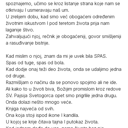
spoznajemo, učimo se kroz listanje strana koje nam se
otkrivaju I usmeravaju naš um.
U zrelijem dobu, kad smo već obogaćeni određenim
životnim iskustvom I pod teretom života prija nam
laganije štivo.
Zahvaljujući njoj, rečnik je obogaćeniji, govor smišljeniji
a rasuđivanje bistrije.
Kad mislim o njoj, znam da mi je uvek bila SPAS.
Spas od tuge, spas od bola.
Kad dodje onaj teži deo života, onda se udaljimo jedna
od druge.
Razmišljam o načinu da se ponovo spojimo ali ne ide.
Ali kako to u životi biva, Božijim promislom kroz redove
SV. Pajsija Svetogorca opet smo prigrlile jedna drugu.
Onda dolazi nešto mnogo veće.
Knjiga najveća od svih.
Ona koja stoji ispod ikone I kandila.
U kojoj se krije čitava tajna I putokaz života.