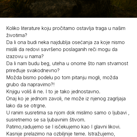
Koliko literature koju pročitamo ostavlja traga u našim
životima?
Da li ona budi neka najdublja osećanja za koje nismo
mislili da redovi savršeno poslaganih reči mogu da
izazovu u nama?
Da li nam budu beg, uteha u onome što nam stvarnost
priređuje svakodnevno?
Možda bismo podelu po tom pitanju mogli, možda
grubo da napravimo?!
Knjigu voliš ili ne. I to je tako jednostavno.
Onaj ko je jednom zavoli, ne može iz njenog zagrljaja
lako da se otrgne.
U ranim susretima sa njom dok mislimo samo o ljubavi ,
susretnemo se sa ljubavnim štivom.
Patimo,radujemo se I isčekujemo kao I glavni likovi.
Kasnije prelazimo na ozbiljnije teme. Istražujemo,