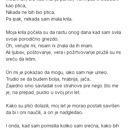
kao ptica,
Nikada ne bih bio ptica.
Pa ipak, nekada sam imala krila.
Moja krila počela su da rastu onog dana kad sam svila
svoje porodično gnezdo.
Oh, verujte mi, nisam ni znala da ih imam.
Ali ljubav, poštovanje, vera i požrtvovanje pružili su mi
sreću da letim.
On mi je pokazao da mogu, iako sam nije umeo.
Trudio se da budem bolja, hrabrija, jača.
Zajedno smo savladali sve strahove pre nego što me
je, na prepad, pustio u svoj prvi let.
Kako su ptići dolazili, moj let je morao postati savršen
da bi i oni naučili, a on je nadgledao.
I onda, kad sam pomislila koliko sam srećna, kako bih