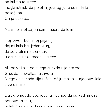
na krilima te sreće
mogla istinski da poletim, jednog jutra su mi krila
odsečena.
On je otišao…
Nisam bila ptica, ali sam naučila da letim.
Hej, život, budi moj prijatelj,
daj mi krila bar jedan krug,
da se vratim na trenutak
u dane istinske radosti i sreće.
Ali, najvažnije od svega gnezdo nije prazno.
Gnezdo je svetlost u životu.
Njegov sjaj sada sija u šest očiju malenih, njegove šale
žive u njima.
Dalek je put do večnosti, ali jednog dana, kad mi krila
ponovo izrastu,
poleteću ka tebi da se ponovo sretnemo.