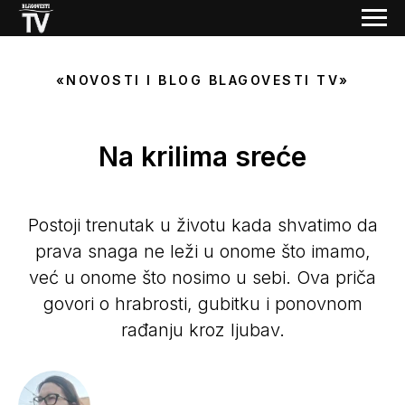
«NOVOSTI I BLOG BLAGOVESTI TV»
Na krilima sreće
Postoji trenutak u životu kada shvatimo da
prava snaga ne leži u onome što imamo,
već u onome što nosimo u sebi. Ova priča
govori o hrabrosti, gubitku i ponovnom
rađanju kroz ljubav.