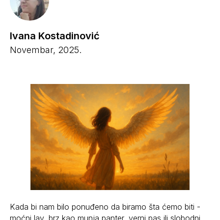
Ivana Kostadinović
Novembar, 2025.
Kada bi nam bilo ponuđeno da biramo šta ćemo biti -
moćni lav, brz kao munja panter, verni pas ili slobodni