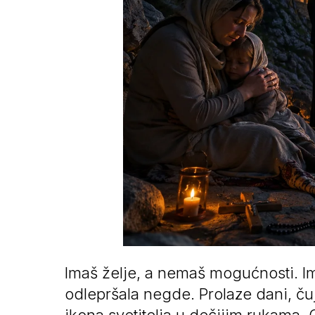
Imaš želje, a nemaš mogućnosti. I
odlepršala negde. Prolaze dani, ču