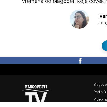
vremena od blagodeti koje čovek n
Iva
Jun,
Blagoves
Radio Bl
Video n