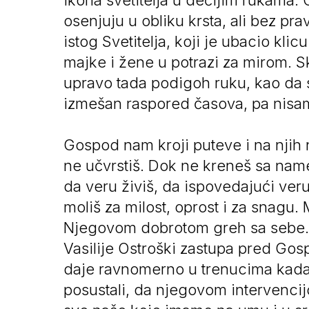
ikona svetitelja u dečijim rukama.
osenjuju u obliku krsta, ali bez pra
istog Svetitelja, koji je ubacio kl
majke i žene u potrazi za mirom. S
upravo tada podigoh ruku, kao da sam
izmešan raspored časova, pa nisam
Gospod nam kroji puteve i na njih 
ne učvrstiš. Dok ne kreneš sa nam
da veru živiš, da ispovedajući ver
moliš za milost, oprost i za snagu.
Njegovom dobrotom greh sa sebe. O
Vasilije Ostroški zastupa pred Go
daje ravnomerno u trenucima kada 
posustali, da njegovom intervenci