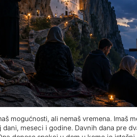
maš mogućnosti, ali nemaš vremena. Imaš mo
j dani, meseci i godine. Davnih dana pre dva