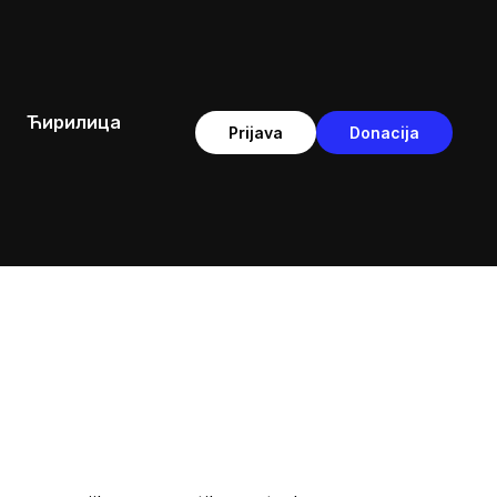
Ћирилица
Prijava
Donacija