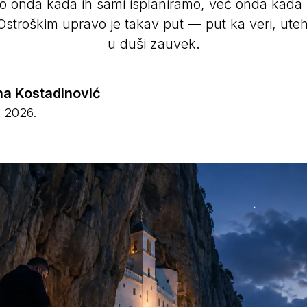
o onda kada ih sami isplaniramo, već onda kada n
Ostroškim upravo je takav put — put ka veri, utehi
u duši zauvek.
na Kostadinović
 2026.