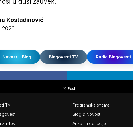
osi u duši zauvek.
na Kostadinović
 2026.
Novosti i Blog
Blagovesti TV
Radio Blagovesti
ti TV
Programska shema
agovesti
Blog &
Novosti
a zahtev
Anketa i donacije