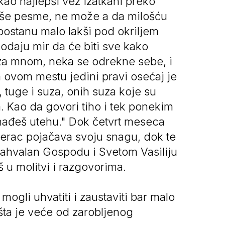
ao najlepši vez izatkani preko
epše pesme, ne može a da milošću
 postanu malo lakši pod okriljem
 odaju mir da će biti sve kako
 za mnom, neka se odrekne sebe, i
a ovom mestu jedini pravi osećaj je
, tuge i suza, onih suza koje su
a. Kao da govori tiho i tek ponekim
onađeš utehu." Dok četvrt meseca
everac pojačava svoju snagu, dok te
hvalan Gospodu i Svetom Vasiliju
 u molitvi i razgovorima.
gli uhvatiti i zaustaviti bar malo
 šta je veće od zarobljenog