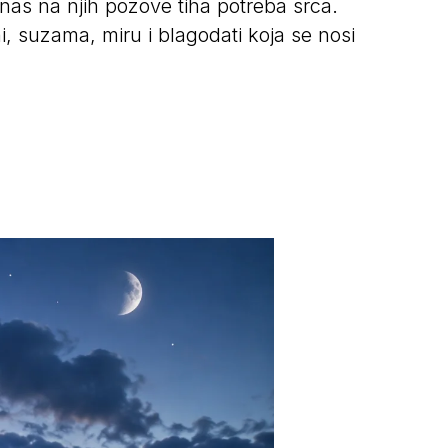
as na njih pozove tiha potreba srca.
, suzama, miru i blagodati koja se nosi