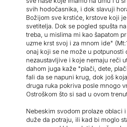
sve naše koje imamo na umu i u src
svih hodočasnika, i dok slavuji h
Božijom sve krstiće, krstove koji j
svetitelja. Dok se pogled spušta na
treba, u mislima mi kao šapatom p
uzme krst svoj i za mnom ide" (Mt:1
onaj koji se ne može u potpunosti d
nezaustavljive i koje nemaju reči u
dahom juga kaže "plači, dete, pla
fali da se napuni krug, dok još koj
druga ruka pokriva posle mnogo v
Ostroškom što si sad u ovom trenut
Nebeskim svodom prolaze oblaci i p
duže da potraju, ili kad bi moglo s