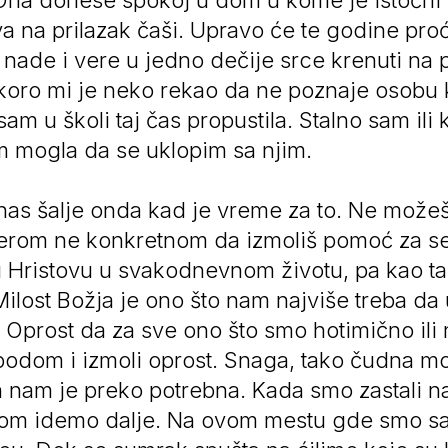
 Ona donese spokoj u dom u kome je istočni
va na prilazak čaši. Upravo će te godine proći
icu nade i vere u jedno dečije srce krenuti n
koro mi je neko rekao da ne poznaje osobu k
 u školi taj čas propustila. Stalno sam ili k
 mogla da se uklopim sa njim.
nas šalje onda kad je vreme za to. Ne možeš 
erom ne konkretnom da izmoliš pomoć za sebe
u Hristovu u svakodnevnom životu, pa kao tak
 Milost Božja je ono što nam najviše treba da
prost da za sve ono što smo hotimično ili n
spodom i izmoli oprost. Snaga, tako čudna m
nam je preko potrebna. Kada smo zastali na 
jom idemo dalje. Na ovom mestu gde smo sa