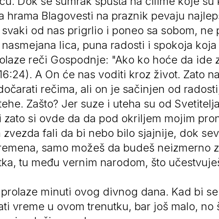
u. Dok se sumrak spušta na ćilime koje su k
ora hrama Blagovesti na praznik pevaju najl
e svaki od nas prigrlio i poneo sa sobom, ne
 nasmejana lica, puna radosti i spokoja koja
rolaze reči Gospodnje: "Ako ko hoće da ide
6:24). A On će nas voditi kroz život. Zato n
očarati rečima, ali on je sačinjen od radosti
tehe. Zašto? Jer suze i uteha su od Svetitelj
či zato si ovde da da pod okriljem mojim pr
a zvezda fali da bi nebo bilo sjajnije, dok s
remena, samo možeš da budeš neizmerno za
ka, tu među vernim narodom, što učestvuješ
rolaze minuti ovog divnog dana. Kad bi se mo
tati vreme u ovom trenutku, bar još malo, no