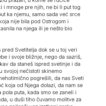
 zid prazan, u kome se ručice
 i mnoge pre njih, ne bi li put tog
a put ka njemu, samo sada već srce
oja nije bila pod Ostrogom i
asnila na njega ili je nešto bio
pred Svetitelja dok se u toj veri
 i svoje bližnje, nego da sazriš,
av da staneš ispred svetinje i da
 u svojoj nečistoti skinemo
ehotimično pogrešili, da nas Sveti
oć koja od Njega dolazi, da nam se
pola puta, kada smo se zaneli i
da, u duši tiho čuvamo molitve za