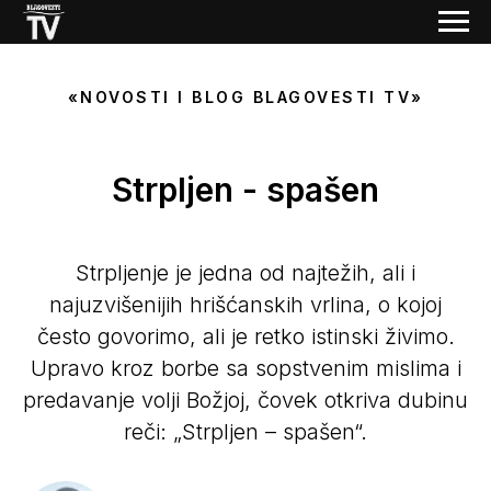
«NOVOSTI I BLOG BLAGOVESTI TV»
Strpljen - spašen
Strpljenje je jedna od najtežih, ali i
najuzvišenijih hrišćanskih vrlina, o kojoj
često govorimo, ali je retko istinski živimo.
Upravo kroz borbe sa sopstvenim mislima i
predavanje volji Božjoj, čovek otkriva dubinu
reči: „Strpljen – spašen“.