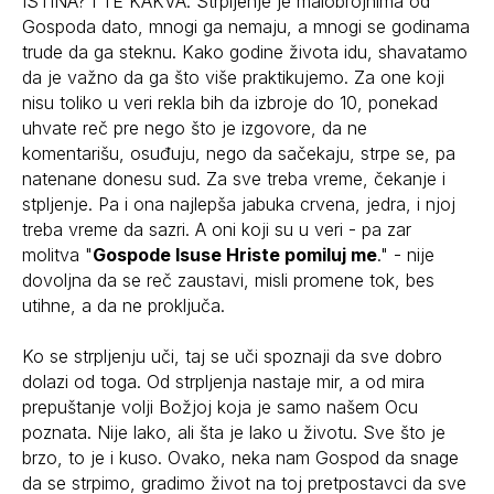
ISTINA? I TE KAKVA. Strpljenje je malobrojnima od
Gospoda dato, mnogi ga nemaju, a mnogi se godinama
trude da ga steknu. Kako godine života idu, shavatamo
da je važno da ga što više praktikujemo. Za one koji
nisu toliko u veri rekla bih da izbroje do 10, ponekad
uhvate reč pre nego što je izgovore, da ne
komentarišu, osuđuju, nego da sačekaju, strpe se, pa
natenane donesu sud. Za sve treba vreme, čekanje i
stpljenje. Pa i ona najlepša jabuka crvena, jedra, i njoj
treba vreme da sazri. A oni koji su u veri - pa zar
molitva "
Gospode Isuse Hriste pomiluj me
." - nije
dovoljna da se reč zaustavi, misli promene tok, bes
utihne, a da ne proključa.
Ko se strpljenju uči, taj se uči spoznaji da sve dobro
dolazi od toga. Od strpljenja nastaje mir, a od mira
prepuštanje volji Božjoj koja je samo našem Ocu
poznata. Nije lako, ali šta je lako u životu. Sve što je
brzo, to je i kuso. Ovako, neka nam Gospod da snage
da se strpimo, gradimo život na toj pretpostavci da sve