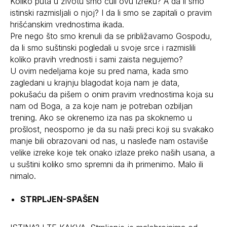
Koliko puta u životu smo čuli ovu izreku? A da li smo
istinski razmisljali o njoj? I da li smo se zapitali o pravim
hrišćanskim vrednostima ikada.
Pre nego što smo krenuli da se približavamo Gospodu,
da li smo suštinski pogledali u svoje srce i razmislili
koliko pravih vrednosti i sami zaista negujemo?
U ovim nedeljama koje su pred nama, kada smo
zagledani u krajnju blagodat koja nam je data,
pokušaću da pišem o onim pravim vrednostima koja su
nam od Boga, a za koje nam je potreban ozbiljan
trening. Ako se okrenemo iza nas pa skoknemo u
prošlost, neosporno je da su naši preci koji su svakako
manje bili obrazovani od nas, u nasleđe nam ostaviše
velike izreke koje tek onako izlaze preko naših usana, a
u suštini koliko smo spremni da ih primenimo. Malo ili
nimalo.
STRPLJEN-SPAŠEN