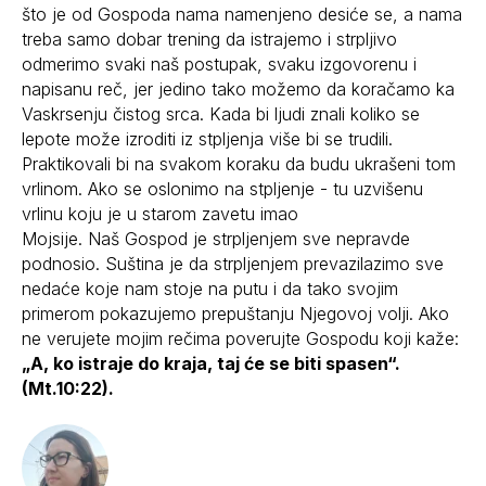
što je od Gospoda nama namenjeno desiće se, a nama
treba samo dobar trening da istrajemo i strpljivo
odmerimo svaki naš postupak, svaku izgovorenu i
napisanu reč, jer jedino tako možemo da koračamo ka
Vaskrsenju čistog srca. Kada bi ljudi znali koliko se
lepote može izroditi iz stpljenja više bi se trudili.
Praktikovali bi na svakom koraku da budu ukrašeni tom
vrlinom. Ako se oslonimo na stpljenje - tu uzvišenu
vrlinu koju je u starom zavetu imao
Mojsije. Naš Gospod je strpljenjem sve nepravde
podnosio. Suština je da strpljenjem prevazilazimo sve
nedaće koje nam stoje na putu i da tako svojim
primerom pokazujemo prepuštanju Njegovoj volji. Ako
ne verujete mojim rečima poverujte Gospodu koji kaže:
„A, ko istraje do kraja, taj će se biti spasen“.
(Mt.10:22).